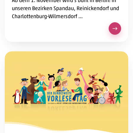
Ab dem 1. November wird’s bunt in Berlin! In
unseren Bezirken Spandau, Reinickendorf und
Charlottenburg-Wilmersdorf …
Augen au