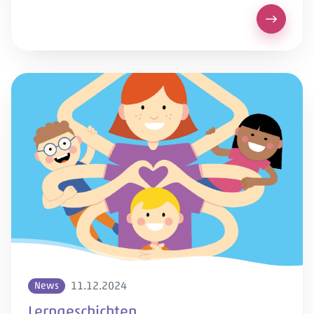
Besinnli
11.12.2024
News
Lerngeschichten