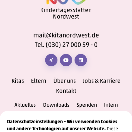
mail@kitanordwest.de
Tel. (030) 27 000 59 - 0
Besuchen Sie uns auf XING-Link
Sehen Sie unsere Videos bei You
Kita Nordwest bei Linked
Kitas
Eltern
Über uns
Jobs & Karriere
Kontakt
Aktuelles
Downloads
Spenden
Intern
Datenschutzeinstellungen – Wir verwenden Cookies
und andere Technologien auf unserer Website.
Diese