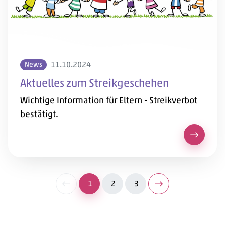
11.10.2024
News
Aktuelles zum Streikgeschehen
Wichtige Information für Eltern - Streikverbot
bestätigt.
Aktuelle
Seite zurück blättern
Seite 1
Seite 2
Seite 3
Seite weiter blätte