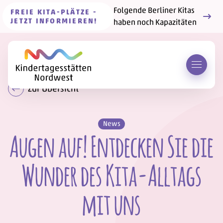
Folgende Berliner Kitas
FREIE KITA-PLÄTZE -
JETZT INFORMIEREN!
haben noch Kapazitäten
Menü 
Zur Übersicht
News
Augen auf! Entdecken Sie die
Wunder des Kita-Alltags
mit uns