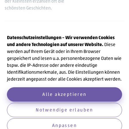
der Kleinsten erzählen oft die
schönsten Geschichten.
Arbeiten Sie beim sympathischsten Kita-Träger in
Berlin und gestalten Sie mit uns die Zukunft.
Datenschutzeinstellungen – Wir verwenden Cookies
und andere Technologien auf unserer Website.
Diese
werden auf Ihrem Gerät oder in Ihrem Browser
Hier gehts zur Schnellbewerbung
gespeichert und lesen u.a. personenbezogene Daten wie
bspw. die IP-Adresse oder andere eindeutige
Identifikationsmerkmale, aus. Die Einstellungen können
jederzeit angepasst oder alle Cookies akzeptiert werden.
Vorherigen Artikel anzeigen
Nächsten Artikel 
Zur Artikel Übersicht
Übersicht
Alle akzeptieren
Notwendige erlauben
Anpassen