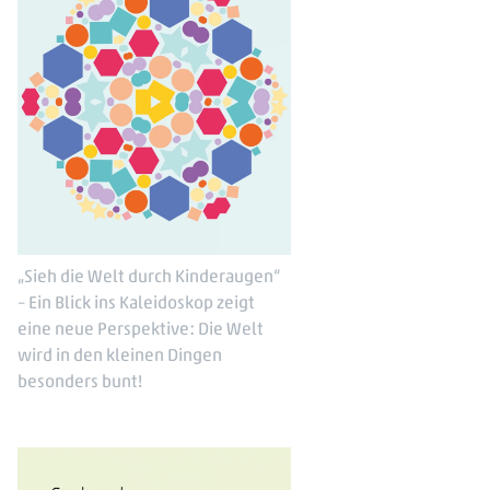
„Sieh die Welt durch Kinderaugen“
– Ein Blick ins Kaleidoskop zeigt
eine neue Perspektive: Die Welt
wird in den kleinen Dingen
besonders bunt!