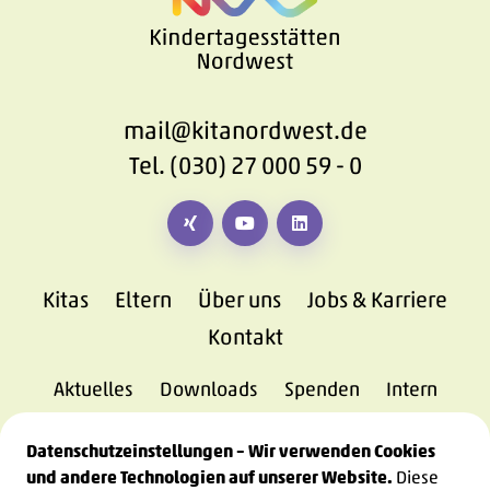
mail@kitanordwest.de
Tel. (030) 27 000 59 - 0
Besuchen Sie uns auf XING-Link
Sehen Sie unsere Videos bei You
Kita Nordwest bei Linked
Kitas
Eltern
Über uns
Jobs & Karriere
Kontakt
Aktuelles
Downloads
Spenden
Intern
Datenschutzeinstellungen – Wir verwenden Cookies
und andere Technologien auf unserer Website.
Diese