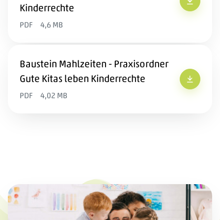
Fundamen
Kinderrechte
PDF
4,6 MB
Baustein Mahlzeiten - Praxisordner
Gute Kitas leben Kinderrechte
Baustein
PDF
4,02 MB