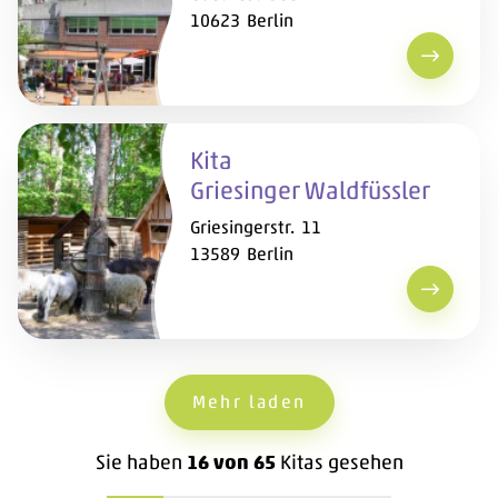
10623 Berlin
Kita Goe
Kita
Griesinger Waldfüssler
Griesingerstr. 11
13589 Berlin
Kita Gri
Mehr laden
Sie haben
16
von
65
Kitas
gesehen