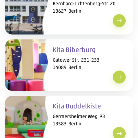
Bernhard-Lichtenberg-Str 20
13627 Berlin
Kita Ber
Kita Biberburg
Gatower Str. 231-233
14089 Berlin
Kita Bib
Kita Buddelkiste
Germersheimer Weg 93
13583 Berlin
Kita Bud