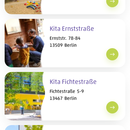
Kita Eri
Kita Ernststraße
Ernststr. 78-84
13509 Berlin
Kita Ern
Kita Fichtestraße
Fichtestraße 5-9
13467 Berlin
Kita Fic