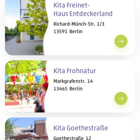
Kita Freinet-
Haus Entdeckerland
Richard-Münch-Str. 1/3
13591 Berlin
Kita Fre
Kita Frohnatur
Markgrafenstr. 14
13465 Berlin
Kita Fro
Kita Goethestraße
Goethestraße 12