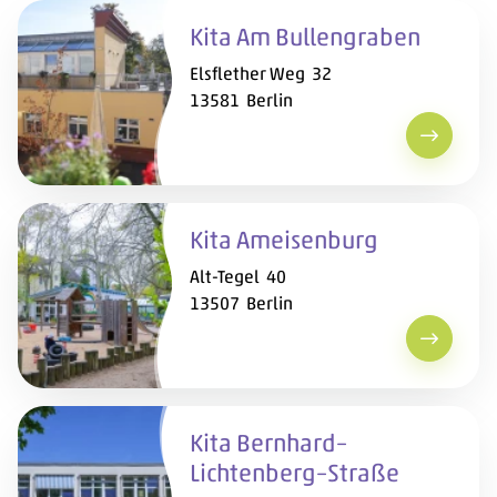
Medien-Erziehung
Kita Am Bullengraben
Montessori-Pädagogik
Elsflether Weg 32
Fremdsprachen
13581 Berlin
Freinet-Pädagogik
Kita Am 
Kita Ameisenburg
Alt-Tegel 40
13507 Berlin
Kita Am
Kita Bernhard–
Lichtenberg–Straße