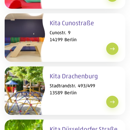
Kita Cunostraße
Cunostr. 9
14199 Berlin
Kita Cun
Kita Drachenburg
Stadtrandstr. 493/499
13589 Berlin
Kita Dra
Kita Düsseldorfer Straße