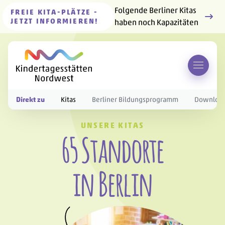
Folgende Berliner Kitas
FREIE KITA-PLÄTZE -
JETZT INFORMIEREN!
haben noch Kapazitäten
Menü 
Direkt zu
Kitas
Berliner Bildungsprogramm
Downloa
UNSERE KITAS
-
65
Standorte
in Berlin