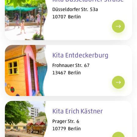
Düsseldorfer Str. 53a
10707 Berlin
Kita Düs
Kita Entdeckerburg
Frohnauer Str. 67
13467 Berlin
Kita Ent
Kita Erich Kästner
Prager Str. 6
10779 Berlin