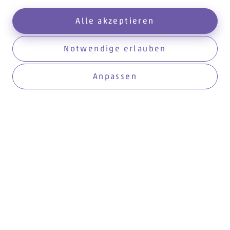
Alle akzeptieren
Notwendige erlauben
Aktuelles
Anpassen
Anmelden
Hier werden Sie informiert!
Aktuell