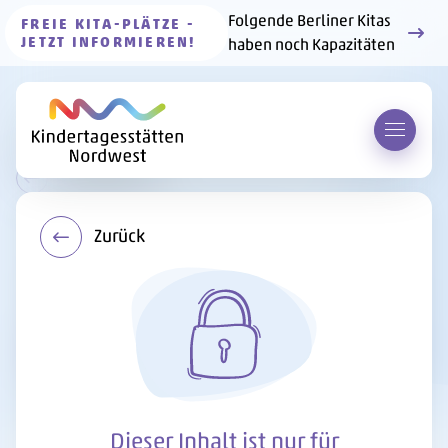
Folgende Berliner Kitas
FREIE KITA-PLÄTZE -
JETZT INFORMIEREN!
haben noch Kapazitäten
Menü 
Zur Übersicht
Zurück
Personalabteilung
Personalschlüssel – der
Rahmen für unsere Arbeit
Dieser Inhalt ist nur für