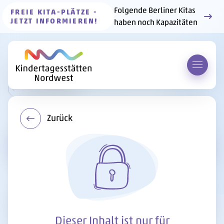
Folgende Berliner Kitas
FREIE KITA-PLÄTZE -
JETZT INFORMIEREN!
haben noch Kapazitäten
Menü 
Zur Übersicht
Zurück
Kitas
Mit kleinen Händen Großes
wachsen lassen –
Gartenprojekte in der Kita
Dieser Inhalt ist nur für