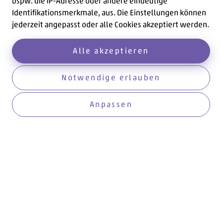
bspw. die IP-Adresse oder andere eindeutige
Identifikationsmerkmale, aus. Die Einstellungen können
jederzeit angepasst oder alle Cookies akzeptiert werden.
Alle akzeptieren
Aktuelles
Notwendige erlauben
Hier werden Sie informiert!
Anpassen
Anmelden
Aktuell