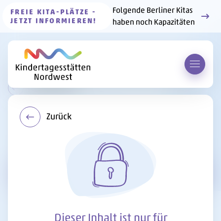
Folgende Berliner Kitas
FREIE KITA-PLÄTZE -
JETZT INFORMIEREN!
haben noch Kapazitäten
Menü 
Zur Übersicht
Zurück
Kitas
Kinderrechte mit Leben
füllen – Sommerfest in der
Kita Havelpiraten
Dieser Inhalt ist nur für