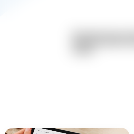
Mit kreativen Ideen, bun
diesjährigen Kiezfest in
Familien.