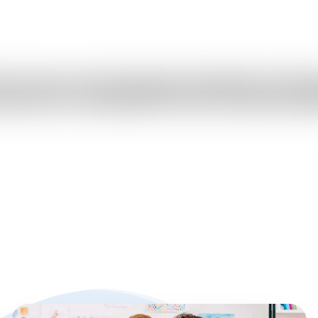
ten Farben und viel Engagement beteiligte sich die K
 Tegel Süd. Der Schminkstand erfreute sich großer Beli