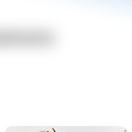
ita Neheimer Straße am
ebtheit bei Kindern und