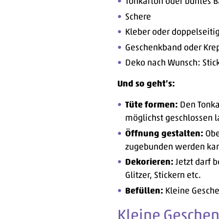
Tonkarton oder buntes B
Schere
Kleber oder doppelseit
Geschenkband oder Krep
Deko nach Wunsch: Stick
Und so geht’s:
Tüte formen:
Den Tonkar
möglichst geschlossen l
Öffnung gestalten:
Oben
zugebunden werden ka
Dekorieren:
Jetzt darf 
Glitzer, Stickern etc.
Befüllen:
Kleine Geschen
Kleine Geschenk