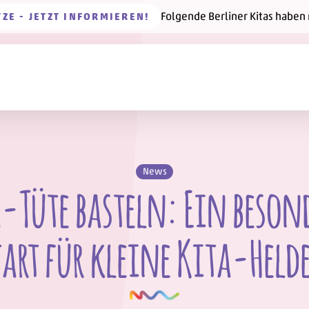
Folgende Berliner Kitas haben
TZE - JETZT INFORMIEREN!
News
-Tüte basteln: Ein beson
tart für kleine Kita-Held