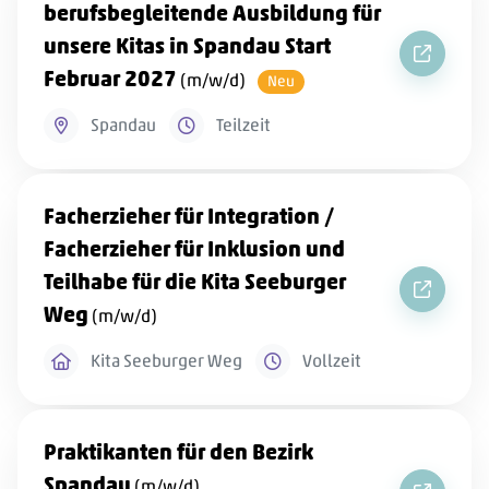
berufsbegleitende Ausbildung für
unsere Kitas in Spandau Start
Mitarbei
Februar 2027
(m/w/d)
Neu
Spandau
Teilzeit
Facherzieher für Integration /
Facherzieher für Inklusion und
Teilhabe für die Kita Seeburger
Facherzi
Weg
(m/w/d)
Kita Seeburger Weg
Vollzeit
Praktikanten für den Bezirk
Spandau
(m/w/d)