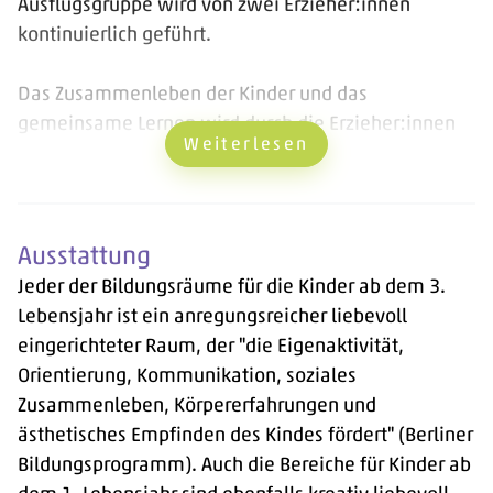
Ausflugsgruppe wird von zwei Erzieher:innen
kontinuierlich geführt.
Das Zusammenleben der Kinder und das
gemeinsame Lernen wird durch die Erzieher:innen
Weiterlesen
begleitet. Einige Erzieher:innen haben eine
Zusatzqualifikation zur "Facherzieher:in für
Integration" abgeschlossen. Wir arbeiten integrativ
und betreuen somit auch Kinder mit besonderen
Ausstattung
Bedürfnissen.
Jeder der Bildungsräume für die Kinder ab dem 3.
Lebensjahr ist ein anregungsreicher liebevoll
In unserem verwilderten Gebiet (kleiner zusätzlicher
eingerichteter Raum, der "die Eigenaktivität,
Garten) steht ein kleines Lehmhaus. Dort entstehen
Orientierung, Kommunikation, soziales
in Begleitung einer Erzieher:in naturbezogene
Zusammenleben, Körpererfahrungen und
Spiele. Jeder Spielbereich lädt die Kinder zu
ästhetisches Empfinden des Kindes fördert" (Berliner
inidviduellen Erlebnissen ein. Die Kinder bewegen
Bildungsprogramm). Auch die Bereiche für Kinder ab
sich selbstständig zwischen den verschiedenen