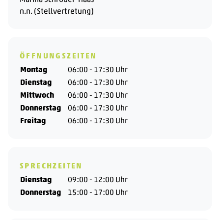
n.n. (Stellvertretung)
Sozialarbeit vom Kirchenkreis Spandau tätig. Der
Kirchenkreis ist Träger des Modellprojekts Kita-
Sozialarbeit der Senatsverwaltung.
Weiterhin arbeiten wir eng mit dem Projekt
ÖFFNUNGSZEITEN
"Bewegte Kita" in Spandau zusammen und führen
Montag
06:00 - 17:30 Uhr
regelmäßige Bewegungsangebote und Sportfeste
Dienstag
06:00 - 17:30 Uhr
durch.
Mittwoch
06:00 - 17:30 Uhr
Donnerstag
06:00 - 17:30 Uhr
Freitag
06:00 - 17:30 Uhr
SPRECHZEITEN
Dienstag
09:00 - 12:00 Uhr
Donnerstag
15:00 - 17:00 Uhr