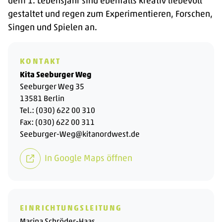
dem 1. Lebensjahr sind ebenfalls kreativ liebevoll
Bereichen:
gestaltet und regen zum Experimentieren, Forschen,
- Wasserspiel
Singen und Spielen an.
- Spieldorf
- Gemeinschaftshängematte
- Schaukel
KONTAKT
- Kräuterbeet
Kita Seeburger Weg
Seeburger Weg 35
- Klettergerüst
13581 Berlin
- Sandbereich, teilweise mit einem
Tel.:
(030) 622 00 310
Kletterberg/Höhle
Fax: (030) 622 00 311
Seeburger-Weg@kitanordwest.de
Dort entdecken die Kinder Pflanzen, beobachten
Raupen und Schmetterlinge.
In Google Maps öffnen
Die Erlebnisse der Kinder werden von den
Erzieher:innen mit den Kindern in Lerngeschichten
festgehalten.
EINRICHTUNGSLEITUNG
In unserem Haus ist eine Sozialarbeiterin der Kita-
Marina Schröder-Haas